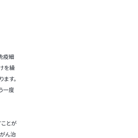
免疫細
けを繰
ります。
う一度
すことが
てがん治