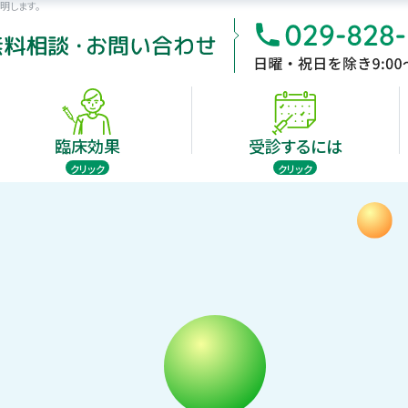
明します。
受診できる病院
受診するには
臨床効果
自家がんワクチン療法は、手術後のがんの再発・転移の予
残存がんの治療を目的とした、がん免疫療法です。
臨床効果
受診するには
jp
クリック
クリック
受診できる病院
受診するには
臨床効果
効症例
がん治療の担当医も納得の
免疫反応テストとは
新たな治
診療価格
有効症例の数々
自家がんワクチン療法は、手術後のがんの再発・転移の予
ンの特徴
自家がんワクチンの開発史
がん免疫
残存がんの治療を目的とした、がん免疫療法です。
jp