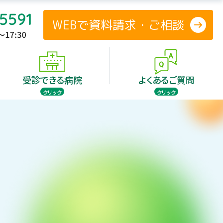
WEBで資料請求・ご相談
防
受診できる病院
よくあるご質問
クリック
クリック
験のご案内
患者さまの声
投与のタイミング
防
療法の歴史