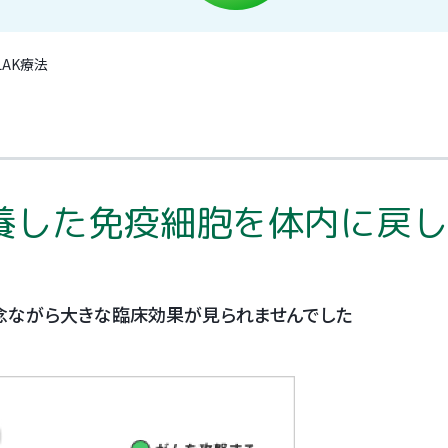
効症例
がん治療の担当医も納得の
免疫反応テストとは
新たな治
診療価格
有効症例の数々
LAK療法
ンの特徴
自家がんワクチンの開発史
がん免疫
培養した免疫細胞を体内に戻
念ながら大きな臨床効果が見られませんでした