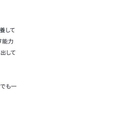
養して
す能力
を出して
までも一