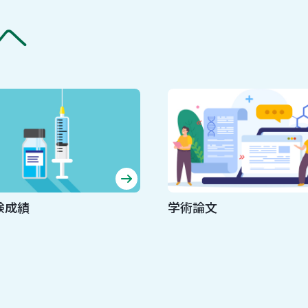
へ
験成績
学術論文