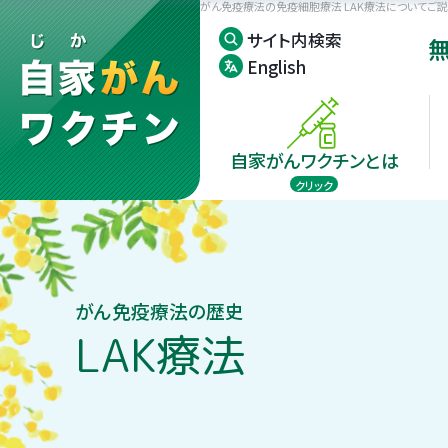
がん免疫療法の免疫細胞療法 LAK療法についてご説
サイト内検索
English
自家がんワクチンとは
クリック
臨床試験成績
受診の流れ
がん種ごとの有
がん組織の確保
がん免疫療法の歴史
自家がんワクチ
LAK療法