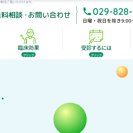
制をご覧いただけます。
受診できる病院
受診するには
臨床効果
自家がんワクチン療法は、手術後のがんの再発・転移の予
残存がんの治療を目的とした、がん免疫療法です。
臨床効果
受診するには
jp
クリック
クリック
受診できる病院
受診するには
臨床効果
効症例
がん治療の担当医も納得の
免疫反応テストとは
新たな治
診療価格
有効症例の数々
自家がんワクチン療法は、手術後のがんの再発・転移の予
・
ンの特徴
自家がんワクチンの開発史
がん免疫
残存がんの治療を目的とした、がん免疫療法です。
jp