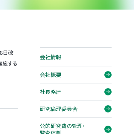
験のご案内
患者さまの声
投与のタイミング
療法の歴史
8日改
会社情報
実施する
会社概要
社長略歴
研究倫理委員会
公的研究費の管理・
監査体制