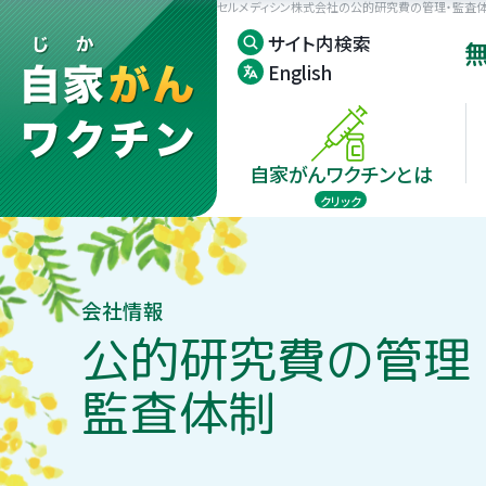
セルメディシン株式会社の公的研究費の管理・監査体
サイト内検索
English
自家がんワクチンとは
クリック
臨床試験成績
受診の流れ
がん種ごとの有
がん組織の確保
会社情報
公的研究費の管理
自家がんワクチ
監査体制