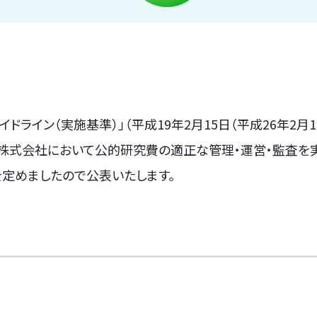
効症例
がん治療の担当医も納得の
免疫反応テストとは
新たな治
診療価格
有効症例の数々
ンの特徴
自家がんワクチンの開発史
がん免疫
ライン（実施基準）」（平成19年2月15日（平成26年2月1
ン株式会社において公的研究費の適正な管理・運営・監査を
を定めましたので公表いたします。