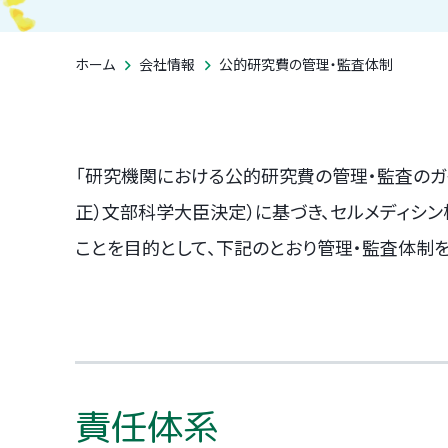
臨床試験成績
受診の流れ
がん種ごとの有
がん組織の確保
ホーム
会社情報
公的研究費の管理・監査体制
自家がんワクチ
「研究機関における公的研究費の管理・監査のガイド
正）文部科学大臣決定）に基づき、セルメディシ
ことを目的として、下記のとおり管理・監査体制
責任体系