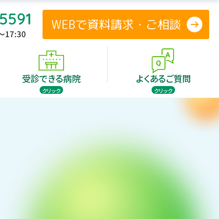
WEBで資料請求・ご相談
防
受診できる病院
よくあるご質問
クリック
クリック
験のご案内
患者さまの声
投与のタイミング
防
療法の歴史